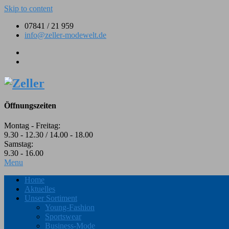
Skip to content
07841 / 21 959
info@zeller-modewelt.de
Öffnungszeiten
Montag - Freitag:
9.30 - 12.30 / 14.00 - 18.00
Samstag:
9.30 - 16.00
Menu
Home
Aktuelles
Unser Sortiment
Young-Fashion
Sportswear
Business-Mode